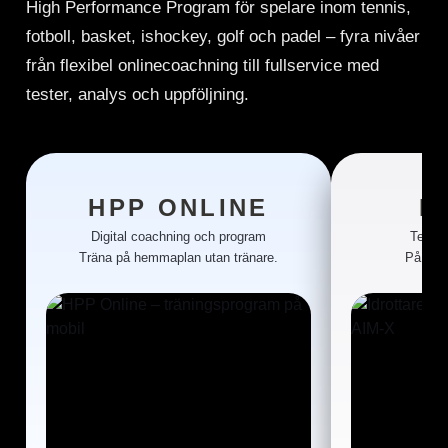
High Performance Program för spelare inom tennis,
fotboll, basket, ishockey, golf och padel – fyra nivåer
från flexibel onlinecoachning till fullservice med
tester, analys och uppföljning.
HPP ONLINE
H
Digital coachning och program
Test, 
Träna på hemmaplan utan tränare.
På AIM