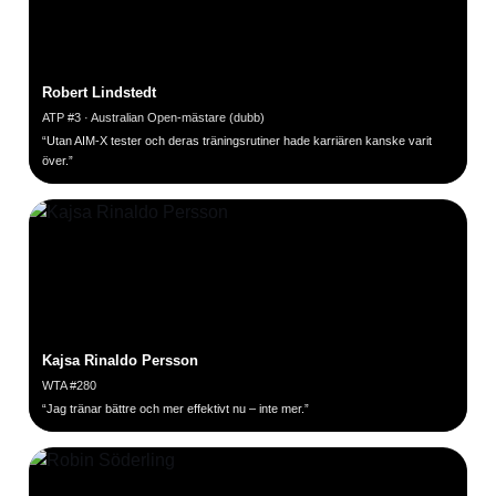
behöver.
Prata med en tränare
Prata med en tränare
Prata med en tränare
Robert Lindstedt
ATP #3 · Australian Open-mästare (dubb)
“Utan AIM-X tester och deras träningsrutiner hade karriären kanske varit
över.”
Kajsa Rinaldo Persson
WTA #280
“Jag tränar bättre och mer effektivt nu – inte mer.”