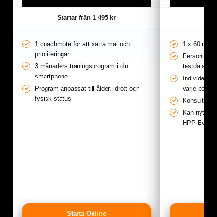
Startar från
1 495 kr
Star
1 coachmöte för att sätta mål och
1 x 60 min f
prioriteringar
Personlig t
3 månaders träningsprogram i din
testdata
smartphone
Individanpa
Program anpassat till ålder, idrott och
varje period
fysisk status
Konsultation
Kan nyttjas
HPP Event
Starta Online