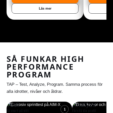
Läs mer
SÅ FUNKAR HIGH
PERFORMANCE
PROGRAM
TAP – Test, Analyze, Program. Samma process för
alla idrotter, nivåer och åldrar.
Test
Analyze
1
Få svart på vitt
Förstå din profil